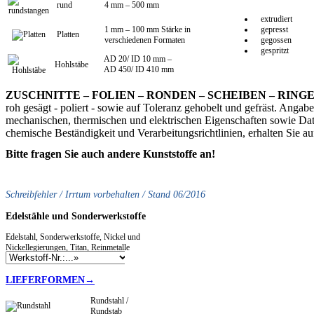
rund
4 mm – 500 mm
extrudiert
1 mm – 100 mm Stärke in
gepresst
Platten
verschiedenen Formaten
gegossen
gespritzt
AD 20/ ID 10 mm –
Hohlstäbe
AD 450/ ID 410 mm
ZUSCHNITTE – FOLIEN – RONDEN – SCHEIBEN – RINGE
roh gesägt - poliert - sowie auf Toleranz gehobelt und gefräst. Angab
mechanischen, thermischen und elektrischen Eigenschaften sowie Dat
chemische Beständigkeit und Verarbeitungsrichtlinien, erhalten Sie a
Bitte fragen Sie auch andere Kunststoffe an!
Schreibfehler / Irrtum vorbehalten / Stand 06/2016
Edelstähle
und Sonderwerkstoffe
Edelstahl, Sonderwerkstoffe, Nickel und
Nickellegierungen, Titan, Reinmetalle
LIEFERFORMEN→
Rundstahl /
Rundstab