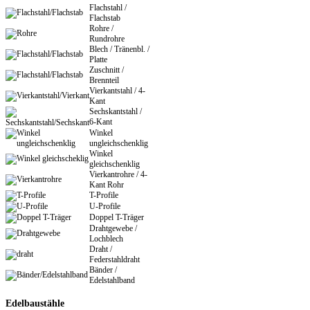
Flachstahl /
Flachstab
Rohre /
Rundrohre
Blech / Tränenbl. /
Platte
Zuschnitt /
Brennteil
Vierkantstahl / 4-
Kant
Sechskantstahl /
6-Kant
Winkel
ungleichschenklig
Winkel
gleichschenklig
Vierkantrohre / 4-
Kant Rohr
T-Profile
U-Profile
Doppel T-Träger
Drahtgewebe /
Lochblech
Draht /
Federstahldraht
Bänder /
Edelstahlband
Edelbaustähle