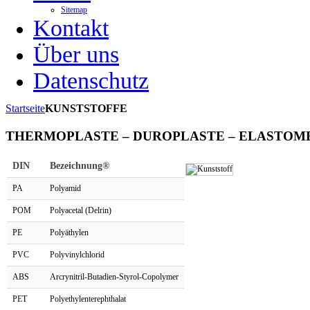
Sitemap
Kontakt
Über uns
Datenschutz
Startseite
KUNSTSTOFFE
THERMOPLASTE – DUROPLASTE – ELASTOM
DIN
Bezeichnung®
PA
Polyamid
POM
Polyacetal (Delrin)
PE
Polyäthylen
PVC
Polyvinylchlorid
ABS
Arcrynitril-Butadien-Styrol-Copolymer
PET
Polyethylenterephthalat