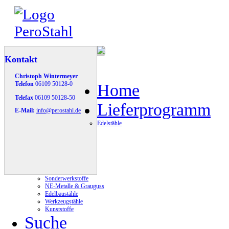
Kontakt
Christoph Wintermeyer
Telefon
06109 50128-0
Home
Telefax
06109 50128-50
Lieferprogramm
E-Mail:
info@perostahl.de
Edelstähle
Sonderwerkstoffe
NE-Metalle & Grauguss
Edelbaustähle
Werkzeugstähle
Kunststoffe
Suche