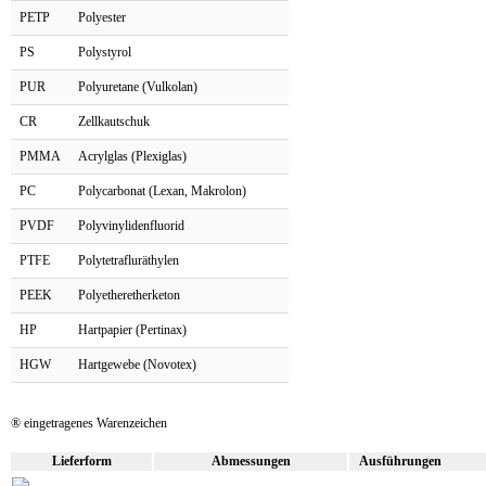
PETP
Polyester
PS
Polystyrol
PUR
Polyuretane (Vulkolan)
CR
Zellkautschuk
PMMA
Acrylglas (Plexiglas)
PC
Polycarbonat (Lexan, Makrolon)
PVDF
Polyvinylidenfluorid
PTFE
Polytetrafluräthylen
PEEK
Polyetheretherketon
HP
Hartpapier (Pertinax)
HGW
Hartgewebe (Novotex)
® eingetragenes Warenzeichen
Lieferform
Abmessungen
Ausführungen