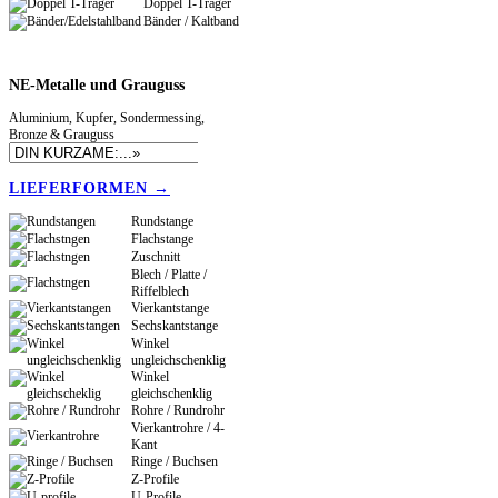
Doppel T-Träger
Bänder / Kaltband
NE-Metalle
und Grauguss
Aluminium, Kupfer, Sondermessing,
Bronze & Grauguss
LIEFERFORMEN →
Rundstange
Flachstange
Zuschnitt
Blech / Platte /
Riffelblech
Vierkantstange
Sechskantstange
Winkel
ungleichschenklig
Winkel
gleichschenklig
Rohre / Rundrohr
Vierkantrohre / 4-
Kant
Ringe / Buchsen
Z-Profile
U-Profile