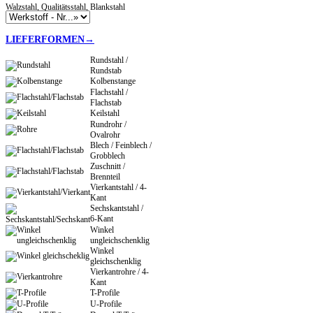
Walzstahl, Qualitätsstahl, Blankstahl
LIEFERFORMEN→
Rundstahl /
Rundstab
Kolbenstange
Flachstahl /
Flachstab
Keilstahl
Rundrohr /
Ovalrohr
Blech / Feinblech /
Grobblech
Zuschnitt /
Brennteil
Vierkantstahl / 4-
Kant
Sechskantstahl /
6-Kant
Winkel
ungleichschenklig
Winkel
gleichschenklig
Vierkantrohre / 4-
Kant
T-Profile
U-Profile